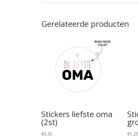
Gerelateerde producten
Stickers liefste oma
St
(2st)
gr
€
0,35
€
1,2