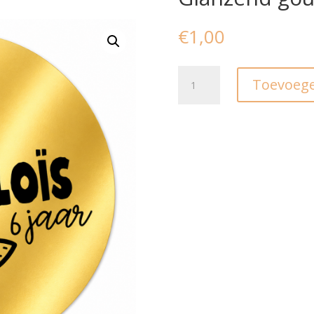
€
1,00
Stickers
Toevoege
I
Gepersonaliseerd
I
Glanzend
goud
(5st.)
aantal