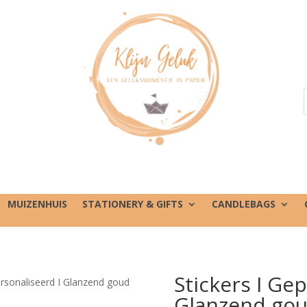
MUIZENHUIS
STATIONERY & GIFTS
CANDLEBAGS
Stickers I Ge
ersonaliseerd I Glanzend goud
Glanzend goud