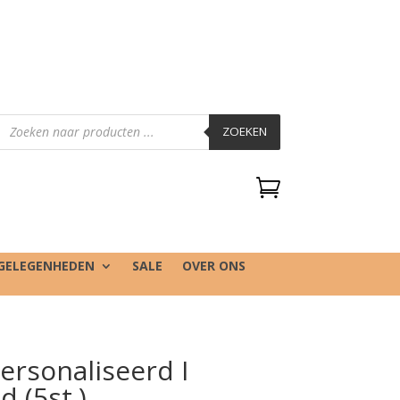
Producten
zoeken
ZOEKEN

GELEGENHEDEN
SALE
OVER ONS
personaliseerd I
 (5st.)