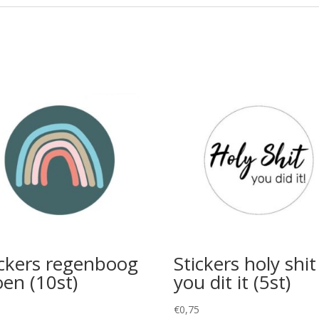
ickers regenboog
Stickers holy shit
oen (10st)
you dit it (5st)
5
€
0,75