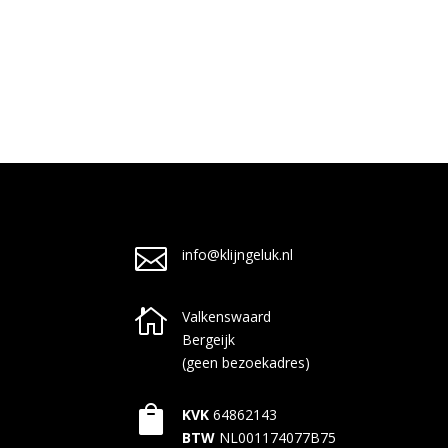

info@klijngeluk.nl

Valkenswaard
Bergeijk
(geen bezoekadres)

KVK
64862143
BTW
NL001174077B75