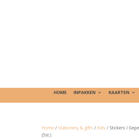
HOME
INPAKKEN
KAARTEN
Home
/
Stationery & gifts
/
Kids
/ Stickers I Gep
(5st.)