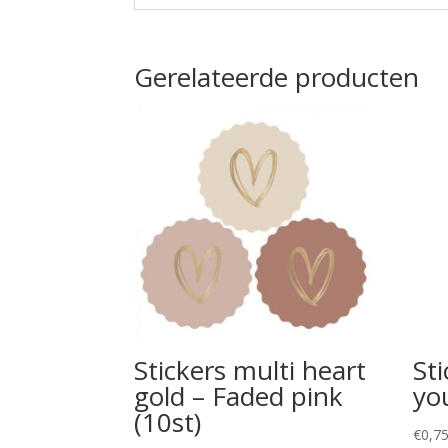
Gerelateerde producten
Stickers multi heart
Sti
gold – Faded pink
you
(10st)
€
0,7