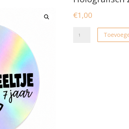
€
1,00
Stickers
Toevoege
I
Gepersonaliseerd
I
Holografisch
zilver
(5st.)
aantal