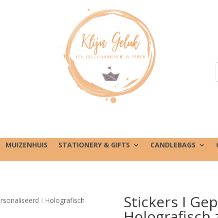
MUIZENHUIS
STATIONERY & GIFTS
CANDLEBAGS
Stickers I Ge
ersonaliseerd I Holografisch
Holografisch z