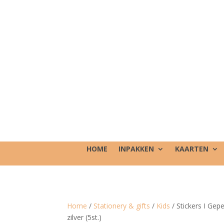
HOME
INPAKKEN
KAARTEN
Home
/
Stationery & gifts
/
Kids
/ Stickers I Gep
zilver (5st.)