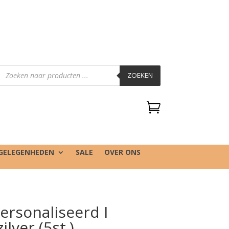
Producten
zoeken
ZOEKEN

GELEGENHEDEN
SALE
OVER ONS
personaliseerd I
ilver (5st.)