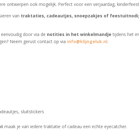
dere ontwerpen ook mogelijk. Perfect voor een verjaardag, kinderfeest
rsieren van
traktaties, cadeautjes, snoepzakjes of feestuitnod
 eenvoudig door via de
notities in het winkelmandje
tijdens het i
agen? Neem gerust contact op via
info@klijngeluk.nl
.
deautjes, sluitstickers
at
maak je van iedere traktatie of cadeau een echte eyecatcher.