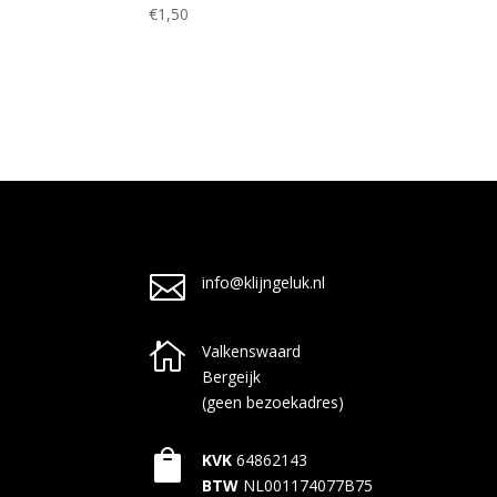
€
1,50

info@klijngeluk.nl

Valkenswaard
Bergeijk
(geen bezoekadres)

KVK
64862143
BTW
NL001174077B75