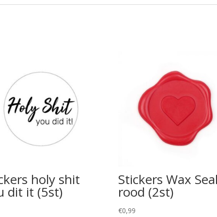
ckers holy shit
Stickers Wax Sea
 dit it (5st)
rood (2st)
5
€
0,99