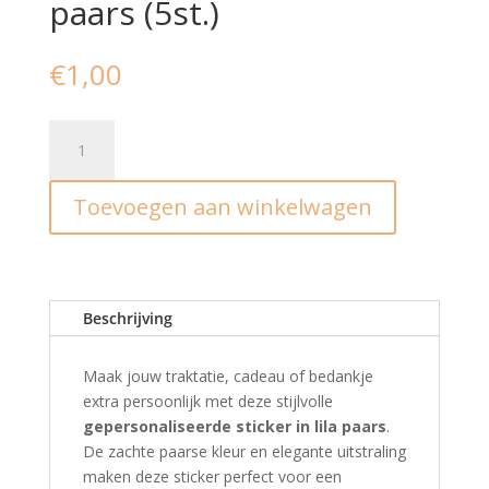
paars (5st.)
€
1,00
Stickers
I
gepersonaliseerd
Toevoegen aan winkelwagen
I
lila
paars
(5st.)
aantal
Beschrijving
Maak jouw traktatie, cadeau of bedankje
extra persoonlijk met deze stijlvolle
gepersonaliseerde sticker in lila paars
.
De zachte paarse kleur en elegante uitstraling
maken deze sticker perfect voor een