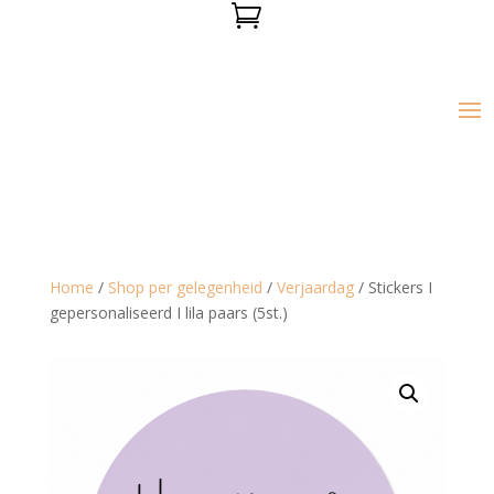

Home
/
Shop per gelegenheid
/
Verjaardag
/ Stickers I
gepersonaliseerd I lila paars (5st.)