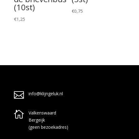
(10st)
€
0,75
€
1,25

info@klijngeluk.nl

Valkenswaard
Bergeijk
(geen bezoekadres)