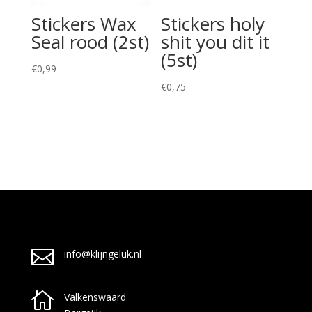
Stickers Wax
Stickers holy
Seal rood (2st)
shit you dit it
(5st)
€
0,99
€
0,75

info@klijngeluk.nl

Valkenswaard