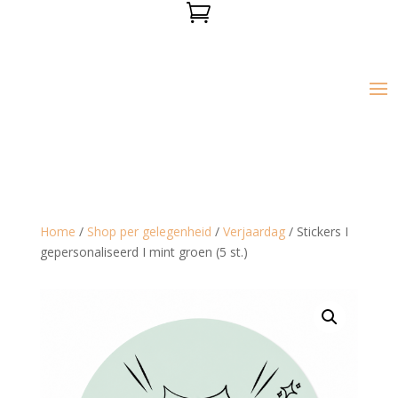

Home
/
Shop per gelegenheid
/
Verjaardag
/ Stickers I
gepersonaliseerd I mint groen (5 st.)