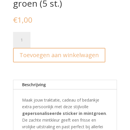
groen (5 st.)
€
1,00
Stickers
I
gepersonaliseerd
Toevoegen aan winkelwagen
I
mint
groen
(5
st.)
Beschrijving
aantal
Maak jouw traktatie, cadeau of bedankje
extra persoonlijk met deze stijlvolle
gepersonaliseerde sticker in mintgroen
.
De zachte mintkleur geeft een frisse en
vrolijke uitstraling en past perfect bij allerlei