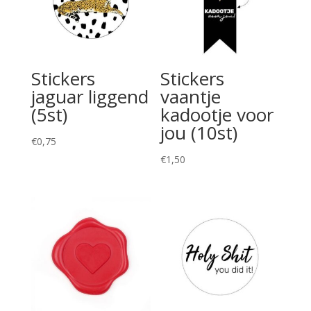
Stickers
Stickers
jaguar liggend
vaantje
(5st)
kadootje voor
jou (10st)
€
0,75
€
1,50