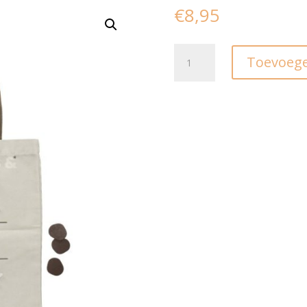
€
8,95
Tas
Toevoege
I
Boter
Kaas
en
Memories
aantal