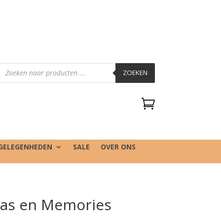
Producten
zoeken
ZOEKEN

GELEGENHEDEN
SALE
OVER ONS
Kaas en Memories