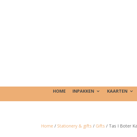
HOME
INPAKKEN
KAARTEN
Home
/
Stationery & gifts
/
Gifts
/ Tas I Boter 