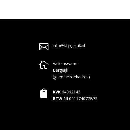

info@klijngeluk.nl

Valkenswaard
Bergeijk
(geen bezoekadres)

KVK
64862143
BTW
NL001174077B75