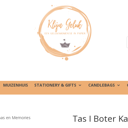
MUIZENHUIS
STATIONERY & GIFTS
CANDLEBAGS
Tas I Boter 
Kaas en Memories