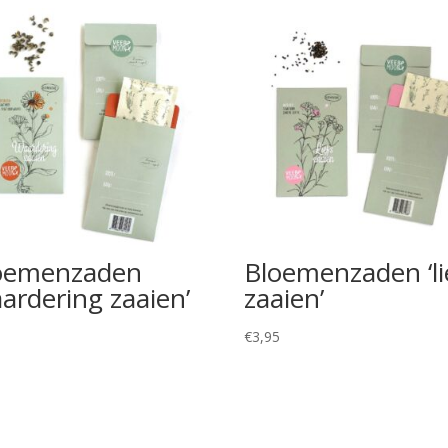
oemenzaden
Bloemenzaden ‘li
aardering zaaien’
zaaien’
5
€
3,95