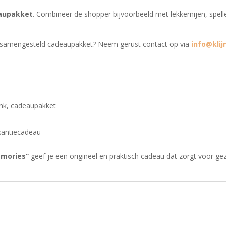
aupakket
. Combineer de shopper bijvoorbeeld met lekkernijen, spell
 samengesteld cadeaupakket? Neem gerust contact op via
info@klij
enk, cadeaupakket
kantiecadeau
emories”
geef je een origineel en praktisch cadeau dat zorgt voor g