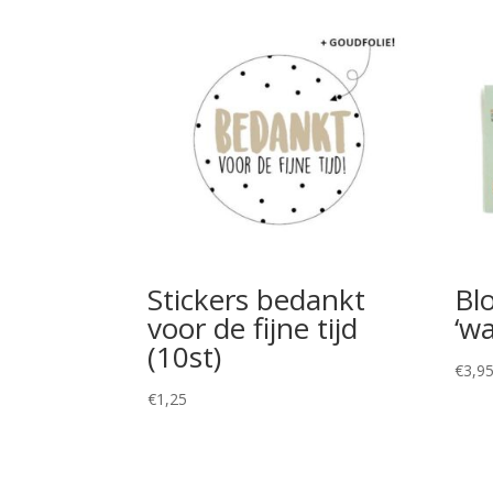
Stickers bedankt
Bl
voor de fijne tijd
‘w
(10st)
€
3,9
€
1,25