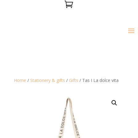

Home
/
Stationery & gifts
/
Gifts
/ Tas I La dolce vita