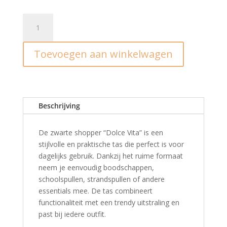
Tas
I
La
Toevoegen aan winkelwagen
dolce
vita
aantal
Beschrijving
De zwarte shopper “Dolce Vita” is een
stijlvolle en praktische tas die perfect is voor
dagelijks gebruik. Dankzij het ruime formaat
neem je eenvoudig boodschappen,
schoolspullen, strandspullen of andere
essentials mee. De tas combineert
functionaliteit met een trendy uitstraling en
past bij iedere outfit.