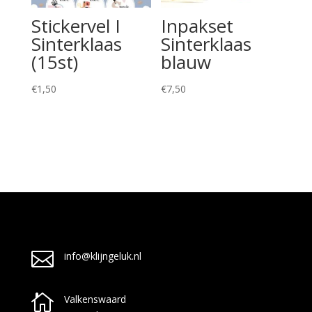
Stickervel I
Inpakset
Sinterklaas
Sinterklaas
(15st)
blauw
€
1,50
€
7,50

info@klijngeluk.nl

Valkenswaard