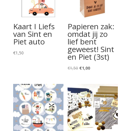
Kaart I Liefs
Papieren zak:
van Sint en
omdat jij zo
Piet auto
lief bent
geweest! Sint
€
1,50
en Piet (3st)
Oorspronkelijke
Huidige
€
1,50
€
1,00
prijs
prijs
was:
is:
€1,50.
€1,00.