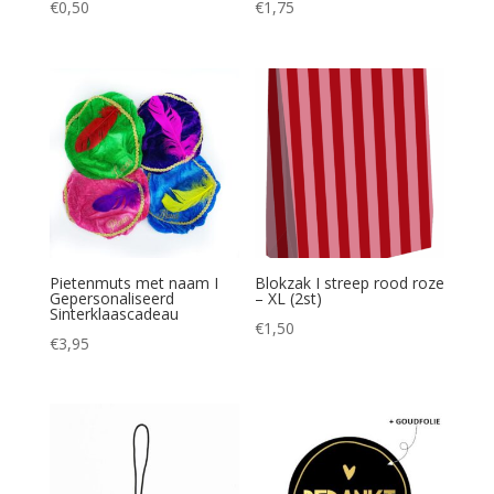
€
0,50
€
1,75
Pietenmuts met naam I
Blokzak I streep rood roze
Gepersonaliseerd
– XL (2st)
Sinterklaascadeau
€
1,50
€
3,95