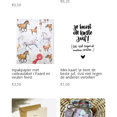
€
0,25
€
0,50
Inpakpapier met
Mini kaart ‘je bent de
cadeaulabel I Paard en
beste juf, ssst niet tegen
veulen feest
de anderen vertellen’
€
3,50
€
1,00