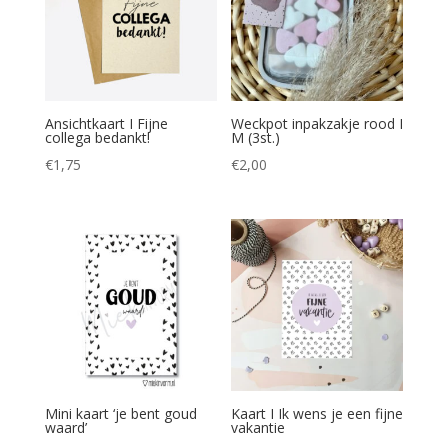
Ansichtkaart I Fijne
Weckpot inpakzakje rood I
collega bedankt!
M (3st.)
€
1,75
€
2,00
Mini kaart ‘je bent goud
Kaart I Ik wens je een fijne
waard’
vakantie