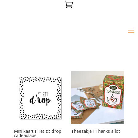

Mini kaart I Het zit d’rop
Theezakje I Thanks a lot
cadeaulabel