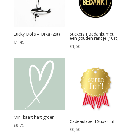
Lucky Dolls – Orka (2st)
Stickers I Bedankt met
een gouden randje (10st)
€
1,49
€
1,50
Mini kaart hart groen
Cadeaulabel I Super juf
€
0,75
€
0,50