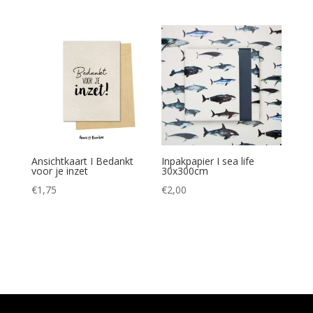
Ansichtkaart I Bedankt
Inpakpapier I sea life
voor je inzet
30x300cm
€
1,75
€
2,00