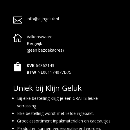

info@klijngeluk.nl

Valkenswaard
Bergeijk
(geen bezoekadres)

KVK
64862143
BTW
NL001174077B75
Uniek bij Klijn Geluk
Bij elke bestelling krijg je een GRATIS leuke
verrassing.
Elke bestelling wordt met liefde ingepakt.
Groot assortiment inpakmaterialen en cadeautjes.
Producten kunnen gepersonaliseerd worden.