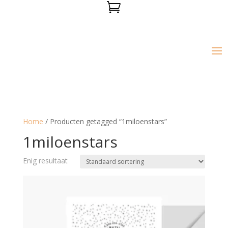

Home
/ Producten getagged “1miloenstars”
1miloenstars
Enig resultaat