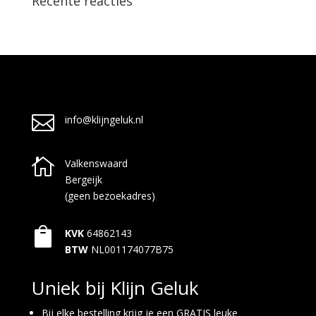
Recente reacties

info@klijngeluk.nl

Valkenswaard
Bergeijk
(geen bezoekadres)

KVK
64862143
BTW
NL001174077B75
Uniek bij Klijn Geluk
Bij elke bestelling krijg je een GRATIS leuke