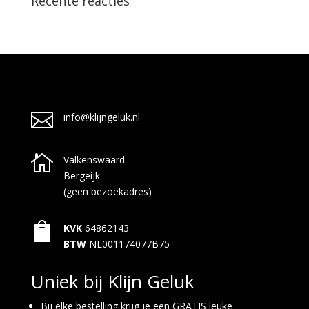
Recente reacties

info@klijngeluk.nl

Valkenswaard
Bergeijk
(geen bezoekadres)

KVK
64862143
BTW
NL001174077B75
Uniek bij Klijn Geluk
Bij elke bestelling krijg je een GRATIS leuke