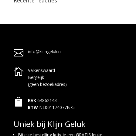
Recente reacties

info@klijngeluk.nl

Valkenswaard
Bergeijk
(geen bezoekadres)

KVK
64862143
BTW
NL001174077B75
Uniek bij Klijn Geluk
Bij elke bestelling krijg je een GRATIS leuke