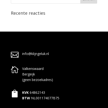
Recente reacties

info@klijngeluk.nl

Valkenswaard
Bergeijk
(geen bezoekadres)

KVK
64862143
BTW
NL001174077B75