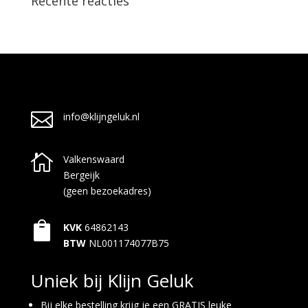
Recente reacties

info@klijngeluk.nl

Valkenswaard
Bergeijk
(geen bezoekadres)

KVK
64862143
BTW
NL001174077B75
Uniek bij Klijn Geluk
Bij elke bestelling krijg je een GRATIS leuke