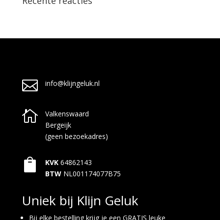
Recente reacties

info@klijngeluk.nl

Valkenswaard
Bergeijk
(geen bezoekadres)

KVK
64862143
BTW
NL001174077B75
Uniek bij Klijn Geluk
Bij elke bestelling krijg je een GRATIS leuke