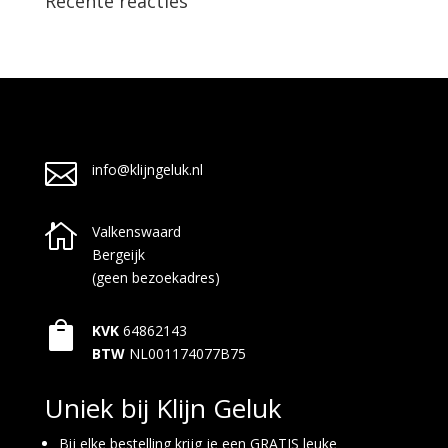
Recente reacties

info@klijngeluk.nl

Valkenswaard
Bergeijk
(geen bezoekadres)

KVK
64862143
BTW
NL001174077B75
Uniek bij Klijn Geluk
Bij elke bestelling krijg je een GRATIS leuke