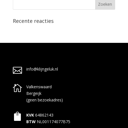
Recente reacties

info@klijngeluk.nl

Valkenswaard
Bergeijk
(geen bezoekadres)

KVK
64862143
BTW
NL001174077B75