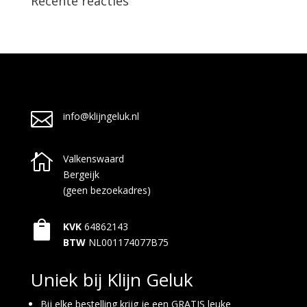
Recente reacties

info@klijngeluk.nl

Valkenswaard
Bergeijk
(geen bezoekadres)

KVK
64862143
BTW
NL001174077B75
Uniek bij Klijn Geluk
Bij elke bestelling krijg je een GRATIS leuke