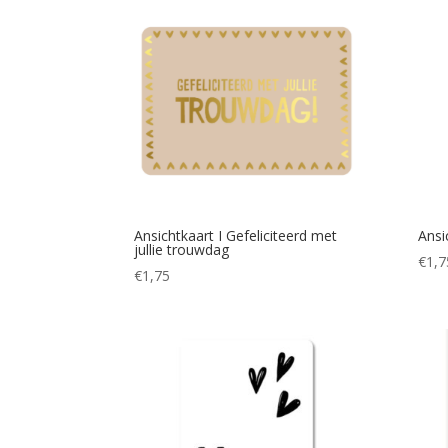
Ansichtkaart I Gefeliciteerd met
Ansi
jullie trouwdag
€
1,7
€
1,75