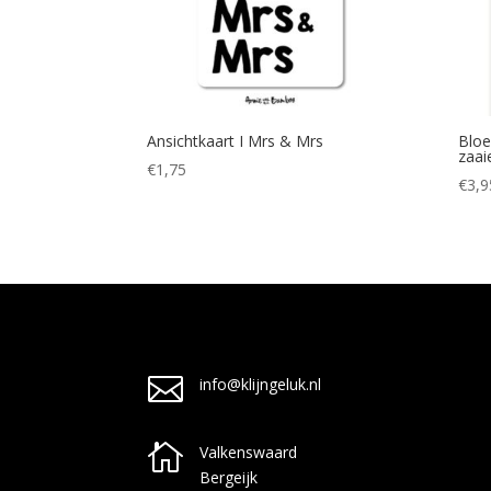
Ansichtkaart I Mrs & Mrs
Bloe
zaai
€
1,75
€
3,9

info@klijngeluk.nl

Valkenswaard
Bergeijk