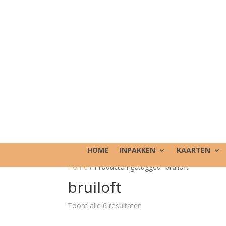
HOME
INPAKKEN
KAARTEN
Home
/ Producten getagged “bruiloft”
bruiloft
Toont alle 6 resultaten