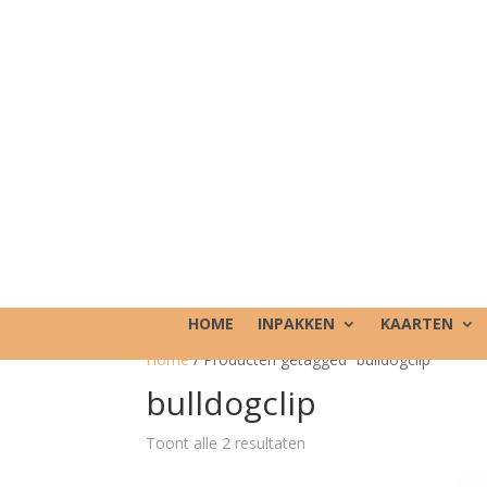
HOME
INPAKKEN
KAARTEN
Home
/ Producten getagged “bulldogclip”
bulldogclip
Toont alle 2 resultaten