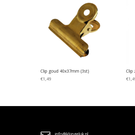
Clip goud 40x37mm (3st)
Clip
€
1,49
€
1,4
info@klijngeluk.nl