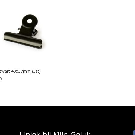
 zwart 40x37mm (3st)
9
Uniek bij Klijn Geluk