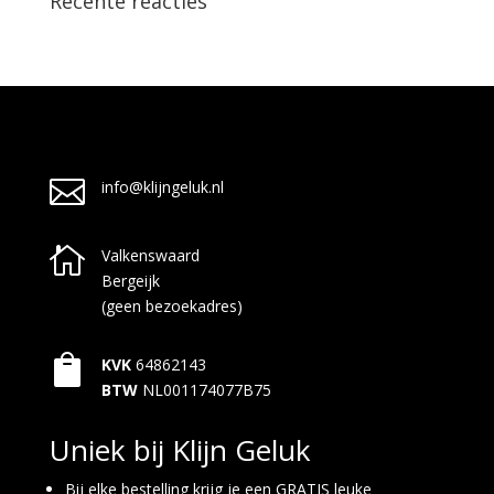
Recente reacties

info@klijngeluk.nl

Valkenswaard
Bergeijk
(geen bezoekadres)

KVK
64862143
BTW
NL001174077B75
Uniek bij Klijn Geluk
Bij elke bestelling krijg je een GRATIS leuke