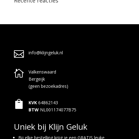
Recente reacties

info@klijngeluk.nl

Valkenswaard
Bergeijk
(geen bezoekadres)

KVK
64862143
BTW
NL001174077B75
Uniek bij Klijn Geluk
Bij elke bestelling krijg je een GRATIS leuke