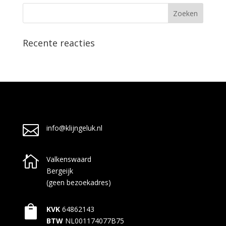
Recente reacties

info@klijngeluk.nl

Valkenswaard
Bergeijk
(geen bezoekadres)

KVK
64862143
BTW
NL001174077B75