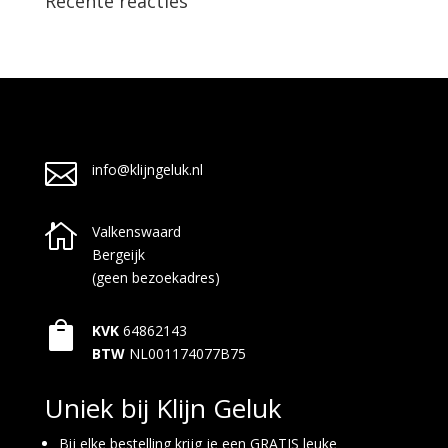
Recente reacties

info@klijngeluk.nl

Valkenswaard
Bergeijk
(geen bezoekadres)

KVK
64862143
BTW
NL001174077B75
Uniek bij Klijn Geluk
Bij elke bestelling krijg je een GRATIS leuke