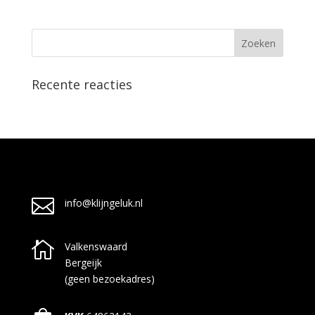
Recente reacties

info@klijngeluk.nl

Valkenswaard
Bergeijk
(geen bezoekadres)