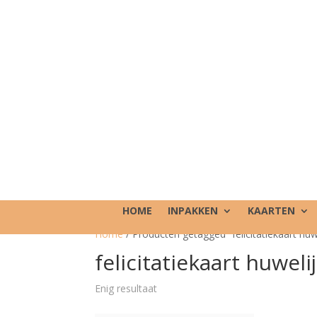
HOME
INPAKKEN
KAARTEN
Home
/ Producten getagged “felicitatiekaart huw
felicitatiekaart huweli
Enig resultaat