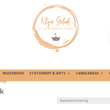
MUIZENHUIS
STATIONERY & GIFTS
CANDLEBAGS
elijk”
jk