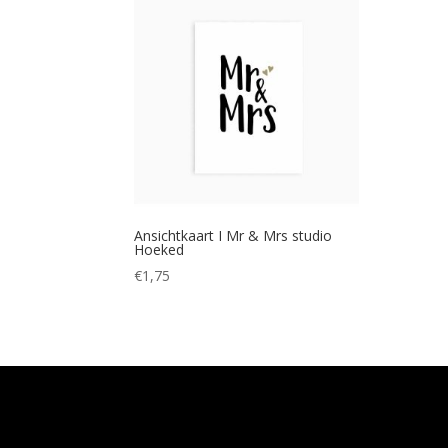
Ansichtkaart I Mr & Mrs studio
Hoeked
€
1,75