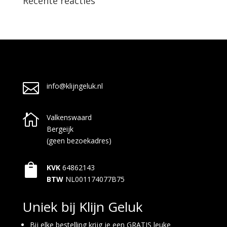
Recente reacties

info@klijngeluk.nl

Valkenswaard
Bergeijk
(geen bezoekadres)

KVK
64862143
BTW
NL001174077B75
Uniek bij Klijn Geluk
Bij elke bestelling krijg je een GRATIS leuke