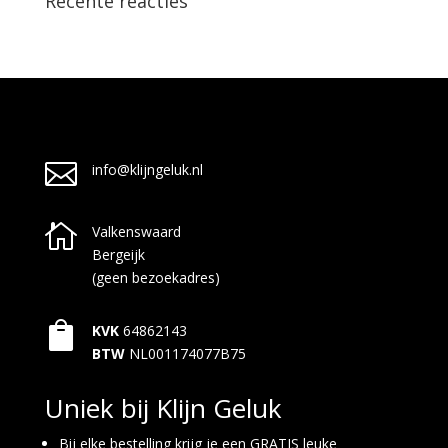
Recente reacties

info@klijngeluk.nl

Valkenswaard
Bergeijk
(geen bezoekadres)

KVK
64862143
BTW
NL001174077B75
Uniek bij Klijn Geluk
Bij elke bestelling krijg je een GRATIS leuke