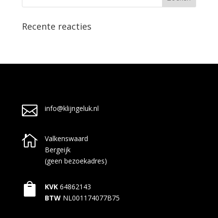
Recente reacties

info@klijngeluk.nl

Valkenswaard
Bergeijk
(geen bezoekadres)

KVK
64862143
BTW
NL001174077B75