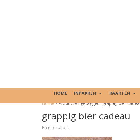
HOME
INPAKKEN
KAARTEN
Home
/ Producten getagged “grappig bier cadea
grappig bier cadeau
Enig resultaat