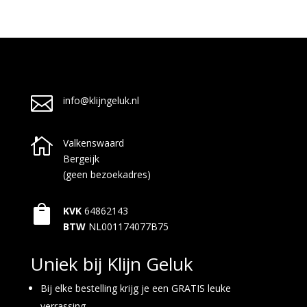

info@klijngeluk.nl

Valkenswaard
Bergeijk
(geen bezoekadres)

KVK
64862143
BTW
NL001174077B75
Uniek bij Klijn Geluk
Bij elke bestelling krijg je een GRATIS leuke
verrassing.