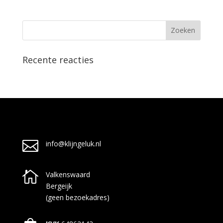
Recente reacties

info@klijngeluk.nl

Valkenswaard
Bergeijk
(geen bezoekadres)