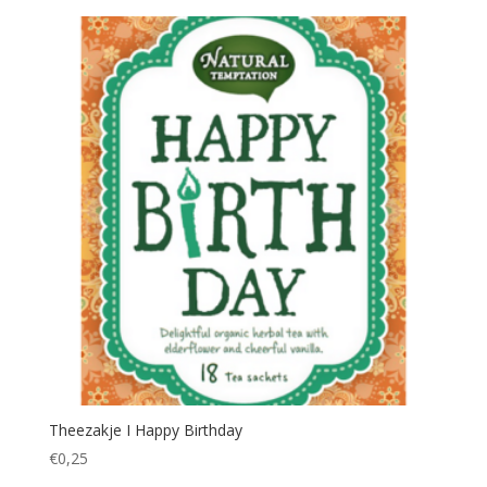
Theezakje I Happy Birthday
€
0,25