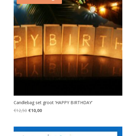
Candlebag set groot ‘HAPPY BIRTHDAY’
Oorspronkelijke
Huidige
€
12,50
€
10,00
prijs
prijs
was:
is:
€12,50.
€10,00.