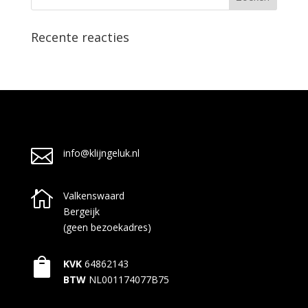
Recente reacties

info@klijngeluk.nl

Valkenswaard
Bergeijk
(geen bezoekadres)

KVK
64862143
BTW
NL001174077B75