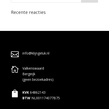
Recente reacties

info@klijngeluk.nl

Valkenswaard
Bergeijk
(geen bezoekadres)

KVK
64862143
BTW
NL001174077B75