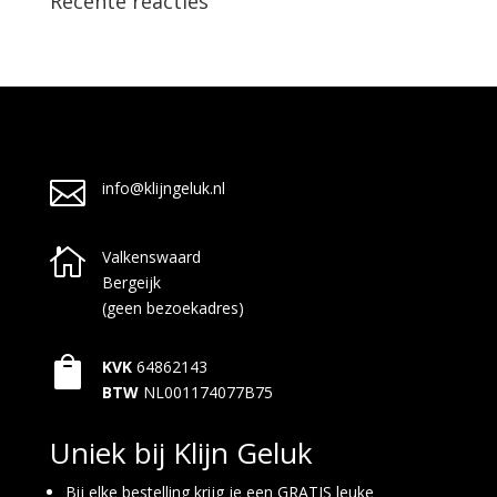
Recente reacties

info@klijngeluk.nl

Valkenswaard
Bergeijk
(geen bezoekadres)

KVK
64862143
BTW
NL001174077B75
Uniek bij Klijn Geluk
Bij elke bestelling krijg je een GRATIS leuke