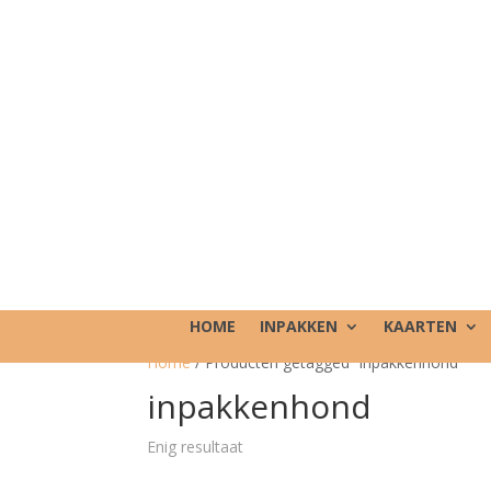
HOME
INPAKKEN
KAARTEN
Home
/ Producten getagged “inpakkenhond”
inpakkenhond
Enig resultaat