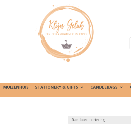
MUIZENHUIS
STATIONERY & GIFTS
CANDLEBAGS
”