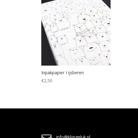
Inpakpapier I ijsberen
€
2,50
info@klijngeluk.nl