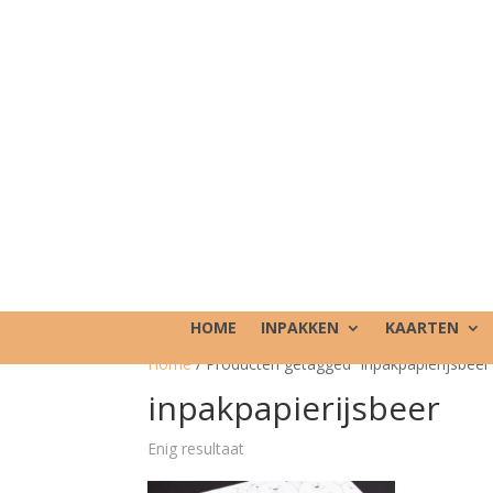
HOME
INPAKKEN
KAARTEN
Home
/ Producten getagged “inpakpapierijsbeer
inpakpapierijsbeer
Enig resultaat