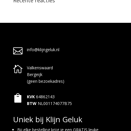
Recente reacties

info@klijngeluk.nl

Valkenswaard
Bergeijk
(geen bezoekadres)

KVK
64862143
BTW
NL001174077B75
Uniek bij Klijn Geluk
Bij elke bestelling krijg je een GRATIS leuke