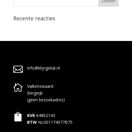
Recente reacties

info@klijngeluk.nl

Valkenswaard
Bergeijk
(geen bezoekadres)

KVK
64862143
BTW
NL001174077B75