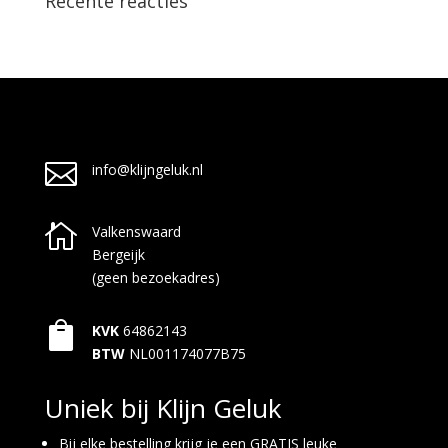
Recente reacties

info@klijngeluk.nl

Valkenswaard
Bergeijk
(geen bezoekadres)

KVK
64862143
BTW
NL001174077B75
Uniek bij Klijn Geluk
Bij elke bestelling krijg je een GRATIS leuke