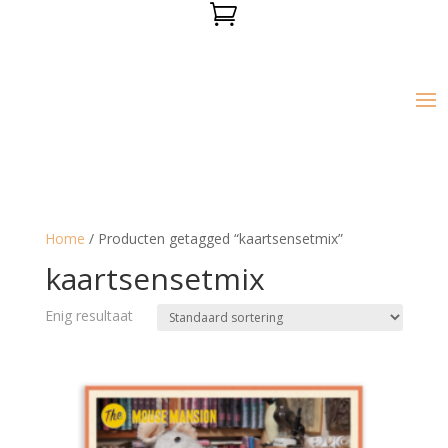

Home
/ Producten getagged “kaartsensetmix”
kaartsensetmix
Enig resultaat