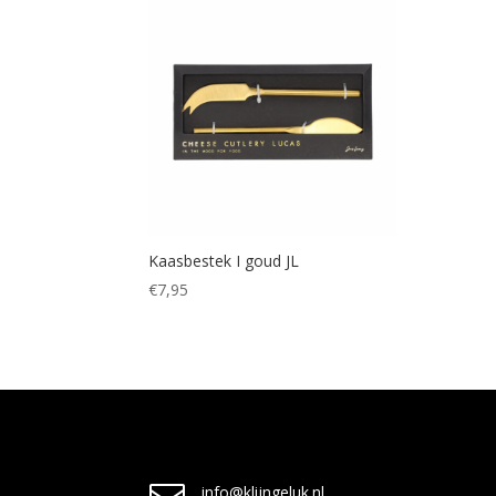
Kaasbestek I goud JL
€
7,95
info@klijngeluk.nl