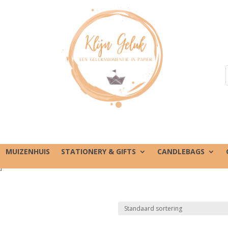
MUIZENHUIS
STATIONERY & GIFTS
CANDLEBAGS
u”