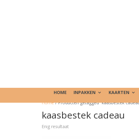
HOME
INPAKKEN
KAARTEN
Home
/ Producten getagged “kaasbestek cadea
kaasbestek cadeau
Enig resultaat