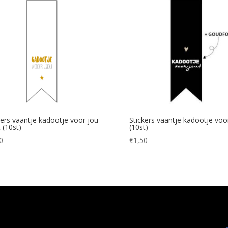
kers vaantje kadootje voor jou
Stickers vaantje kadootje voo
 (10st)
(10st)
0
€
1,50