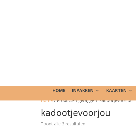
HOME
INPAKKEN
KAARTEN
Home
/ Producten getagged “kadootjevoorjou”
kadootjevoorjou
Toont alle 3 resultaten