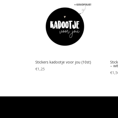
Stickers kadootje voor jou (10st)
Stic
– wit
€
1,25
€
1,5