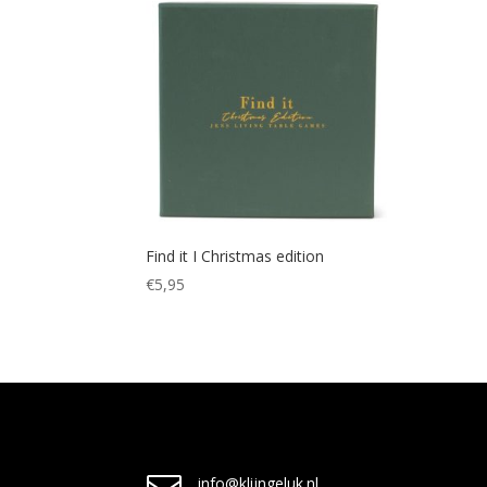
Find it I Christmas edition
€
5,95
info@klijngeluk.nl