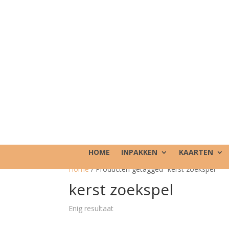
HOME
INPAKKEN
KAARTEN
Home
/ Producten getagged “kerst zoekspel”
kerst zoekspel
Enig resultaat