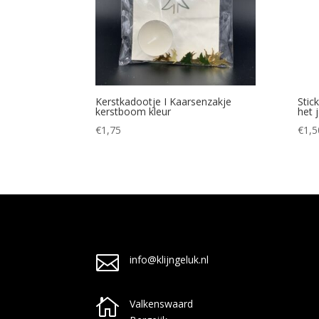
Kerstkadootje I Kaarsenzakje
Stic
kerstboom kleur
het 
€
1,75
€
1,5

info@klijngeluk.nl

Valkenswaard