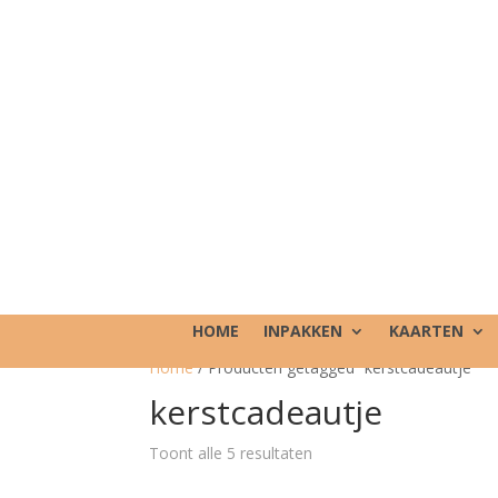
HOME
INPAKKEN
KAARTEN
Home
/ Producten getagged “kerstcadeautje”
kerstcadeautje
Toont alle 5 resultaten