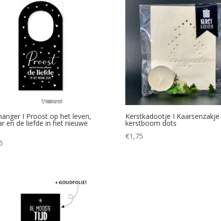
hanger I Proost op het leven,
Kerstkadootje I Kaarsenzakje
ar en de liefde in het nieuwe
kerstboom dots
€
1,75
5