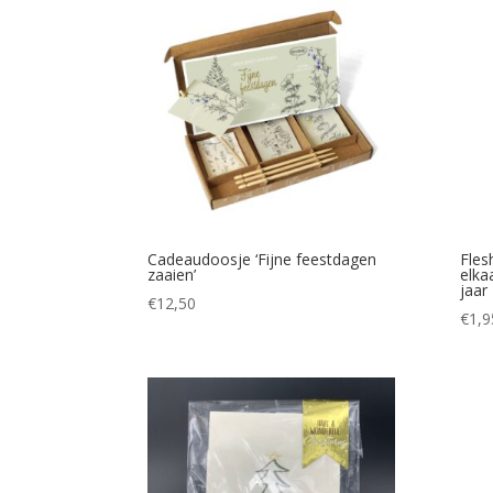
Cadeaudoosje ‘Fijne feestdagen
Fles
zaaien’
elka
jaar
€
12,50
€
1,9