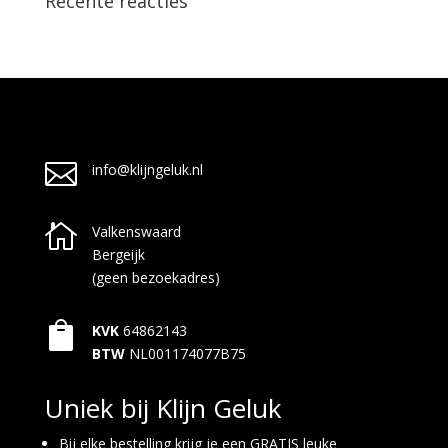
Recente reacties

info@klijngeluk.nl

Valkenswaard
Bergeijk
(geen bezoekadres)

KVK
64862143
BTW
NL001174077B75
Uniek bij Klijn Geluk
Bij elke bestelling krijg je een GRATIS leuke