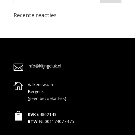
Recente reacties

info@klijngeluk.nl

Valkenswaard
Bergeijk
(geen bezoekadres)

KVK
64862143
BTW
NL001174077B75