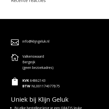
Recente reacties

info@klijngeluk.nl

Valkenswaard
Bergeijk
(geen bezoekadres)

KVK
64862143
BTW
NL001174077B75
Uniek bij Klijn Geluk
Bij elke bestelling krijg je een GRATIS leuke