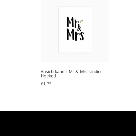
Ansichtkaart I Mr & Mrs studio
Hoeked
€
1,75