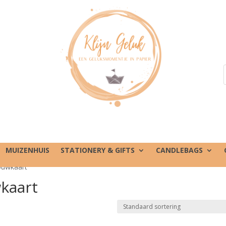
MUIZENHUIS
STATIONERY & GIFTS
CANDLEBAGS
ouwkaart”
wkaart