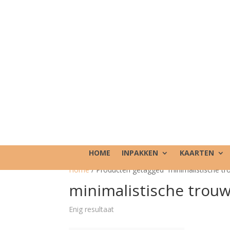
HOME
INPAKKEN
KAARTEN
Home
/ Producten getagged “minimalistische tr
minimalistische trou
Enig resultaat