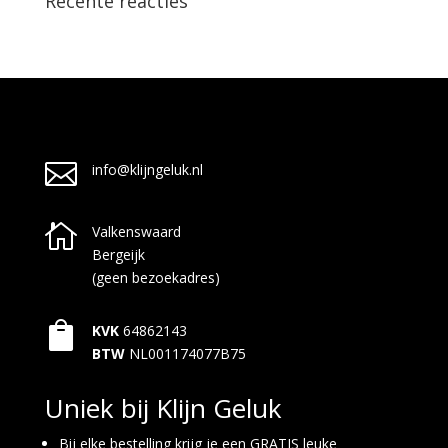
Recente reacties

info@klijngeluk.nl

Valkenswaard
Bergeijk
(geen bezoekadres)

KVK
64862143
BTW
NL001174077B75
Uniek bij Klijn Geluk
Bij elke bestelling krijg je een GRATIS leuke