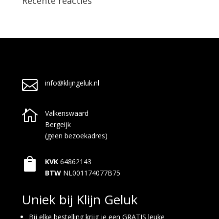
Recente reacties

info@klijngeluk.nl

Valkenswaard
Bergeijk
(geen bezoekadres)

KVK
64862143
BTW
NL001174077B75
Uniek bij Klijn Geluk
Bij elke bestelling krijg je een GRATIS leuke