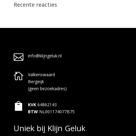
Recente reacties

info@klijngeluk.nl

Valkenswaard
Bergeijk
(geen bezoekadres)

KVK
64862143
BTW
NL001174077B75
Uniek bij Klijn Geluk