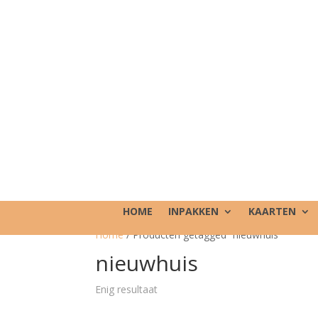
HOME
INPAKKEN
KAARTEN
Home
/ Producten getagged “nieuwhuis”
nieuwhuis
Enig resultaat