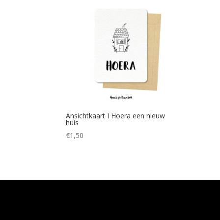
Ansichtkaart I Hoera een nieuw
huis
€
1,50